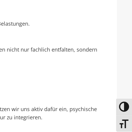
Belastungen.
en nicht nur fachlich entfalten, sondern
.
UMSCH
zen wir uns aktiv dafür ein, psychische
r zu integrieren.
SCHRIF